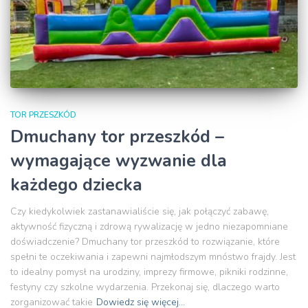
TOR PRZESZKÓD
Dmuchany tor przeszkód –
wymagające wyzwanie dla
każdego dziecka
Czy kiedykolwiek zastanawialiście się, jak połączyć zabawę,
aktywność fizyczną i zdrową rywalizację w jedno niezapomniane
doświadczenie? Dmuchany tor przeszkód to rozwiązanie, które
spełni te oczekiwania i zapewni najmłodszym mnóstwo frajdy. Jest
to idealny pomysł na urodziny, imprezy firmowe, pikniki rodzinne,
festyny czy szkolne wydarzenia. Przekonaj się, dlaczego warto
zorganizować takie
Dowiedz się więcej…