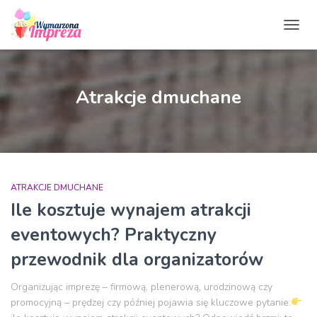
PRZE
NAWI
Atrakcje dmuchane
ATRAKCJE DMUCHANE
Ile kosztuje wynajem atrakcji
eventowych? Praktyczny
przewodnik dla organizatorów
Organizując imprezę – firmową, plenerową, urodzinową czy
promocyjną – prędzej czy później pojawia się kluczowe pytanie: