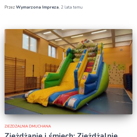
Przez
Wymarzona Impreza
,
2 lata
temu
ZJEŻDŻALNIA DMUCHANA
Zjeżdżanie i śmiech: Zjeżdżalnie