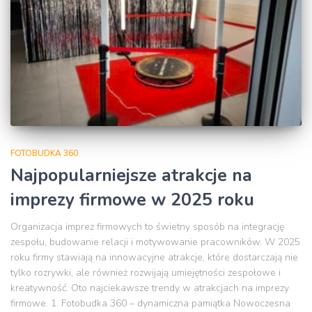
FOTOBUDKA 360
Najpopularniejsze atrakcje na
imprezy firmowe w 2025 roku
Organizacja imprez firmowych to świetny sposób na integrację
zespołu, budowanie relacji i motywowanie pracowników. W 2025
roku firmy stawiają na innowacyjne atrakcje, które dostarczają nie
tylko rozrywki, ale również rozwijają umiejętności zespołowe i
kreatywność. Oto najciekawsze trendy w atrakcjach na imprezy
firmowe. 1. Fotobudka 360 – dynamiczna pamiątka Nowoczesna