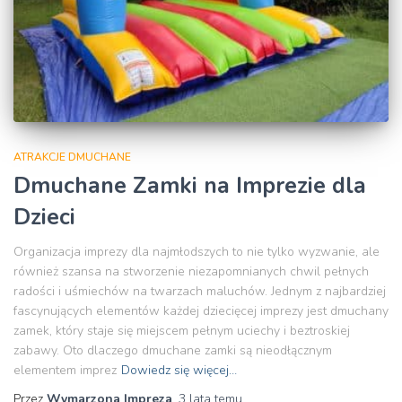
ATRAKCJE DMUCHANE
Dmuchane Zamki na Imprezie dla
Dzieci
Organizacja imprezy dla najmłodszych to nie tylko wyzwanie, ale
również szansa na stworzenie niezapomnianych chwil pełnych
radości i uśmiechów na twarzach maluchów. Jednym z najbardziej
fascynujących elementów każdej dziecięcej imprezy jest dmuchany
zamek, który staje się miejscem pełnym uciechy i beztroskiej
zabawy. Oto dlaczego dmuchane zamki są nieodłącznym
elementem imprez
Dowiedz się więcej…
Przez
Wymarzona Impreza
,
3 lata
temu