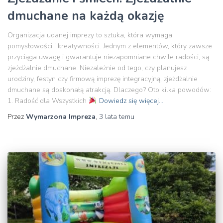
dmuchane na każdą okazję
Organizacja udanej imprezy to sztuka, która wymaga
pomysłowości i kreatywności. Jednym z elementów, który zawsze
przyciąga uwagę i gwarantuje niezapomniane chwile radości, są
zjeżdżalnie dmuchane. Niezależnie od tego, czy planujesz
urodziny, festyn czy firmową imprezę integracyjną, zjeżdżalnie
dmuchane są doskonałą atrakcją. Dlaczego? Oto kilka powodów:
1. Radość dla Wszystkich
Dowiedz się więcej…
Przez
Wymarzona Impreza
,
3 lata
temu