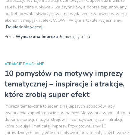
ile kosztuje wynajem atrakcji eventowych? Odpowiedź brzmi: to
zależy. Na cenę wpływa kilka czynników, a dobrze zaplanowany
budżet pozwala stworzyć świetne wydarzenie zarówno w wersji
ekonomicznej, jak i „efekt WOW”. W tym artykule wyjaśniamy,
Dowiedz się więcej…
Przez
Wymarzona Impreza
,
5 miesięcy
temu
ATRAKCJE DMUCHANE
10 pomysłów na motywy imprezy
tematycznej – inspiracje i atrakcje,
które zrobią super efekt
Impreza tematyczna to jeden z najlepszych sposobów, aby
wydarzenie zapadło gościom w pamięć. Motyw przewodni ułatwia
dobór dekoracji, muzyki, strojów i – co najważniejsze – atrakcji,
które budują klimat całej imprezy. Przygotowaliśmy 10
sprawdzonych pomysłów na motywy imprez tematycznych wraz z