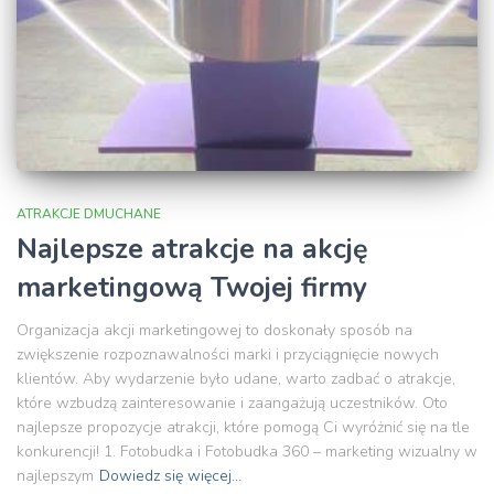
ATRAKCJE DMUCHANE
Najlepsze atrakcje na akcję
marketingową Twojej firmy
Organizacja akcji marketingowej to doskonały sposób na
zwiększenie rozpoznawalności marki i przyciągnięcie nowych
klientów. Aby wydarzenie było udane, warto zadbać o atrakcje,
które wzbudzą zainteresowanie i zaangażują uczestników. Oto
najlepsze propozycje atrakcji, które pomogą Ci wyróżnić się na tle
konkurencji! 1. Fotobudka i Fotobudka 360 – marketing wizualny w
najlepszym
Dowiedz się więcej…