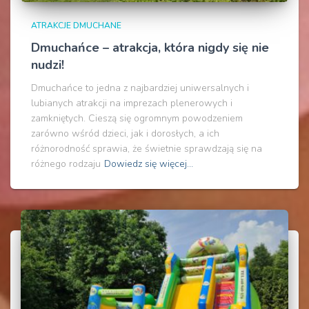
ATRAKCJE DMUCHANE
Dmuchańce – atrakcja, która nigdy się nie
nudzi!
Dmuchańce to jedna z najbardziej uniwersalnych i
lubianych atrakcji na imprezach plenerowych i
zamkniętych. Cieszą się ogromnym powodzeniem
zarówno wśród dzieci, jak i dorosłych, a ich
różnorodność sprawia, że świetnie sprawdzają się na
różnego rodzaju
Dowiedz się więcej…