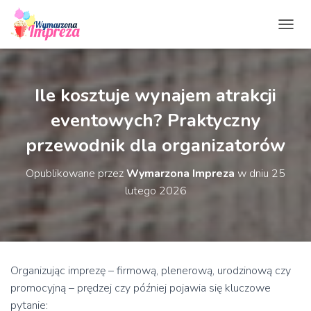
P
R
Z
E
Ł
Ile kosztuje wynajem atrakcji
Ą
C
eventowych? Praktyczny
Z
przewodnik dla organizatorów
N
A
W
Opublikowane przez
Wymarzona Impreza
w dniu
25
I
lutego 2026
G
A
C
J
Ę
Organizując imprezę – firmową, plenerową, urodzinową czy
promocyjną – prędzej czy później pojawia się kluczowe
pytanie: