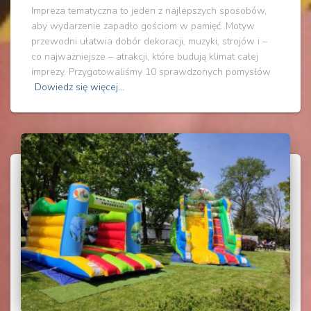
Impreza tematyczna to jeden z najlepszych sposobów,
aby wydarzenie zapadło gościom w pamięć. Motyw
przewodni ułatwia dobór dekoracji, muzyki, strojów i –
co najważniejsze – atrakcji, które budują klimat całej
imprezy. Przygotowaliśmy 10 sprawdzonych pomysłów
Dowiedz się więcej…