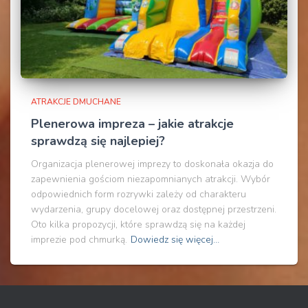
ATRAKCJE DMUCHANE
Plenerowa impreza – jakie atrakcje
sprawdzą się najlepiej?
Organizacja plenerowej imprezy to doskonała okazja do
zapewnienia gościom niezapomnianych atrakcji. Wybór
odpowiednich form rozrywki zależy od charakteru
wydarzenia, grupy docelowej oraz dostępnej przestrzeni.
Oto kilka propozycji, które sprawdzą się na każdej
imprezie pod chmurką.
Dowiedz się więcej…