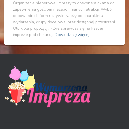
Organizacja plenerowej imprezy to doskonała okazja do
zapewnienia gościom niezapomnianych atrakcji. Wybór
odpowiednich form rozrywki zależy od charakteru
wydarzenia, grupy docelowej oraz dostępnej przestrzeni.
Oto kilka propozycji, które sprawdzą się na każdej
imprezie pod chmurką.
Dowiedz się więcej…