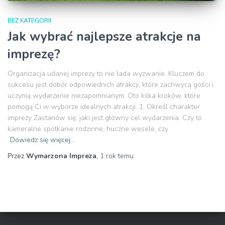
BEZ KATEGORII
Jak wybrać najlepsze atrakcje na
imprezę?
Organizacja udanej imprezy to nie lada wyzwanie. Kluczem do
sukcesu jest dobór odpowiednich atrakcji, które zachwycą gości i
uczynią wydarzenie niezapomnianym. Oto kilka kroków, które
pomogą Ci w wyborze idealnych atrakcji: 1. Określ charakter
imprezy Zastanów się, jaki jest główny cel wydarzenia. Czy to
kameralne spotkanie rodzinne, huczne wesele, czy
Dowiedz się więcej…
Przez
Wymarzona Impreza
,
1 rok
temu