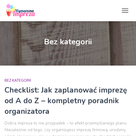
PRZE
NAWI
Bez kategorii
BEZ KATEGORII
Checklist: Jak zaplanować imprezę
od A do Z – kompletny poradnik
organizatora
Dobra impreza to nie przypadek – to efekt przemyślanego planu.
Niezależnie od tego, czy organizujesz imprezę firmową, urodziny,