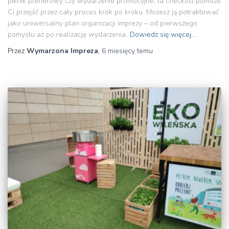
piknik plenerowy czy wydarzenie promocyjne, ta checklist pomoże
Ci przejść przez cały proces krok po kroku. Możesz ją potraktować
jako uniwersalny plan organizacji imprezy – od pierwszego
pomysłu aż po realizację wydarzenia.
Dowiedz się więcej…
Przez
Wymarzona Impreza
,
6 miesięcy
temu